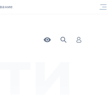
ование
ти