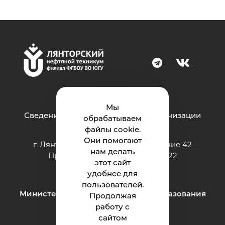
Мы
Сведения об образовательной организации
обрабатываем
файлы cookie.
Они помогают
г. Лянтор, микрорайон 10-й, строение 42
нам делать
Приёмная: тел.: +7 (3463) 842-822
этот сайт
e-mail:
lnt86@ugrasu.ru
удобнее для
пользователей.
Министерство науки и высшего образования
Продолжая
Российской Федерации
работу с
сайтом