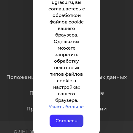
ugrasu.ru, вы
Институт
соглашаетесь с
обработкой
Абитуриенту
файлов cookie
вашего
Студенту
браузера.
Родителям
Однако вы
можете
запретить
обработку
Обращения граждан
некоторых
типов файлов
Положение о защите персональных данных
cookie в
настройках
Политика обработки cookie
вашего
браузера.
Узнать больше
.
Противодействие коррупции
Согласен
© ЛНТ (филиал) ФГБОУ ВО «ЮГУ»