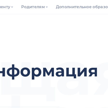
иенту
Родителям
Дополнительное образ
ща
нформация