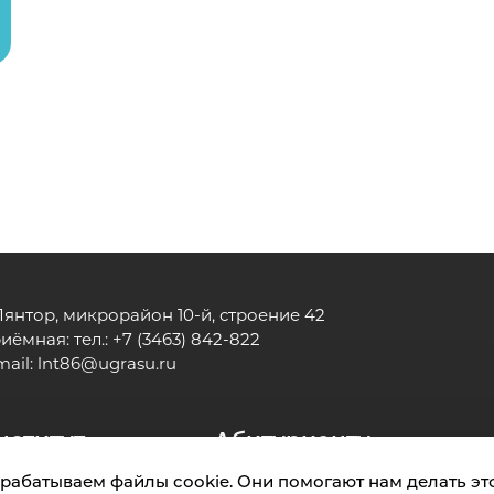
 Лянтор, микрорайон 10-й, строение 42
иёмная: тел.: +7 (3463) 842-822
mail:
lnt86@ugrasu.ru
нститут
Абитуриенту
рабатываем файлы cookie. Они помогают нам делать это