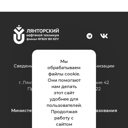
Мы
Сведения об образовательной организации
обрабатываем
файлы cookie.
Они помогают
г. Лянтор, микрорайон 10-й, строение 42
нам делать
Приёмная: тел.: +7 (3463) 842-822
этот сайт
e-mail:
lnt86@ugrasu.ru
удобнее для
пользователей.
Министерство науки и высшего образования
Продолжая
Российской Федерации
работу с
сайтом