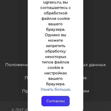
ugrasu.ru, вы
Институт
соглашаетесь с
обработкой
Абитуриенту
файлов cookie
вашего
Студенту
браузера.
Родителям
Однако вы
можете
запретить
обработку
Обращения граждан
некоторых
типов файлов
Положение о защите персональных данных
cookie в
настройках
Политика обработки cookie
вашего
браузера.
Узнать больше
.
Противодействие коррупции
Согласен
© ЛНТ (филиал) ФГБОУ ВО «ЮГУ»